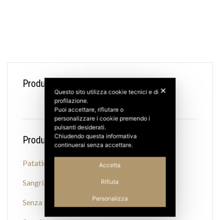
Product tags
✕
Questo sito utilizza cookie tecnici e di
profilazione.
Puoi accettare, rifiutare o
personalizzare i cookie premendo i
pulsanti desiderati.
Chiudendo questa informativa
Product categories
continuerai senza accettare.
Patatine
Accetta
Sangria
Rifiuta
Personalizza
Senza categoria