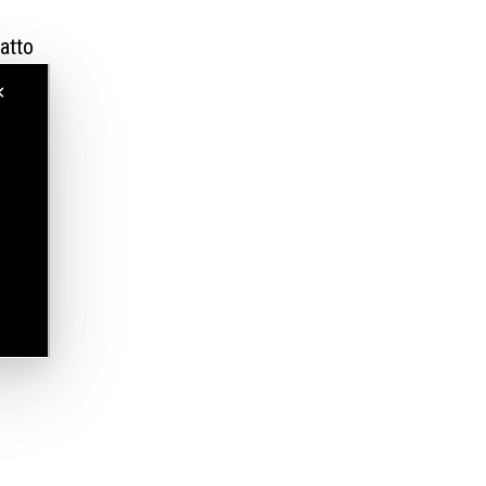
atto
✕
.