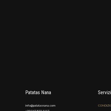
Patatas Nana
Servizi
info@patatasnana.com
CONDIZIO
+39 347 823 1117