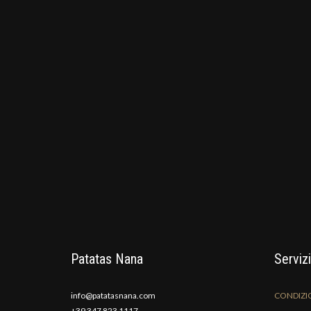
Patatas Nana
Servizi
info@patatasnana.com
CONDIZIO
+39 347 823 1117