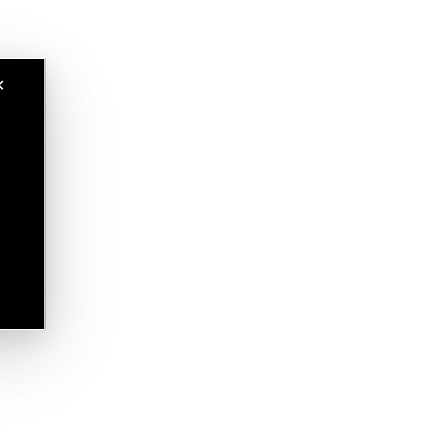
o
✕
.