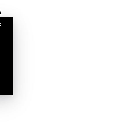
o
✕
.