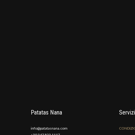
Patatas Nana
Servizi
info@patatasnana.com
CONDIZIO
+39 347 823 1117