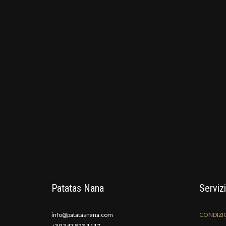
Patatas Nana
Servizi
info@patatasnana.com
CONDIZIO
+39 347 823 1117