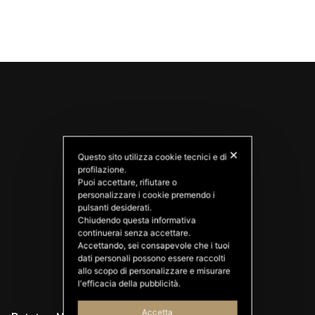
✕
Questo sito utilizza cookie tecnici e di
profilazione.
Puoi accettare, rifiutare o
personalizzare i cookie premendo i
PATATAS NANA
pulsanti desiderati.
Good Ideas
Chiudendo questa informativa
continuerai senza accettare.
Accettando, sei consapevole che i tuoi
dati personali possono essere raccolti
allo scopo di personalizzare e misurare
l'efficacia della pubblicità.
Accetta