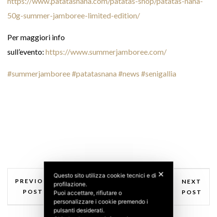
https://www.patatasnana.com/patatas-shop/patatas-nana-
50g-summer-jamboree-limited-edition/
Per maggiori info
sull’evento:
https://www.summerjamboree.com/
#
summerjamboree
#
patatasnana
#
news
#
senigallia
✕
Questo sito utilizza cookie tecnici e di
PREVIOUS
NEXT
profilazione.
POST
POST
Puoi accettare, rifiutare o
personalizzare i cookie premendo i
pulsanti desiderati.