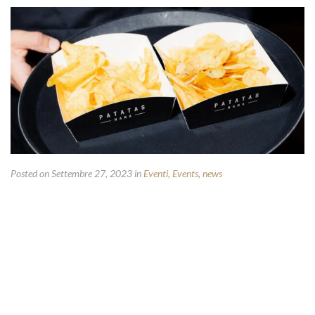
Posted on Settembre 27, 2023
in
Eventi
,
Events
,
news