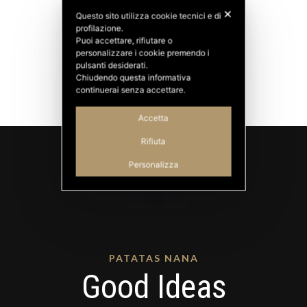
✕
Questo sito utilizza cookie tecnici e di
profilazione.
Puoi accettare, rifiutare o
personalizzare i cookie premendo i
pulsanti desiderati.
Chiudendo questa informativa
continuerai senza accettare.
Accetta
Rifiuta
Personalizza
PATATAS NANA
Good Ideas