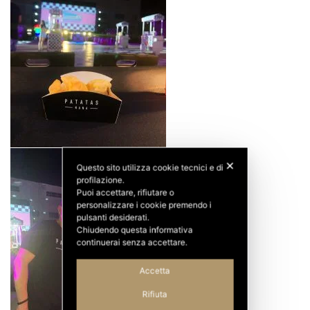
✕
Questo sito utilizza cookie tecnici e di
profilazione.
Puoi accettare, rifiutare o
personalizzare i cookie premendo i
pulsanti desiderati.
Chiudendo questa informativa
continuerai senza accettare.
Accetta
Rifiuta