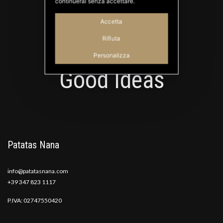
continuerai senza accettare.
Accetta
Rifiuta
Personalizza
PATATAS NANA
Good Ideas
Patatas Nana
info@patatasnana.com
+39 347 823 1117
P.IVA: 02747550420