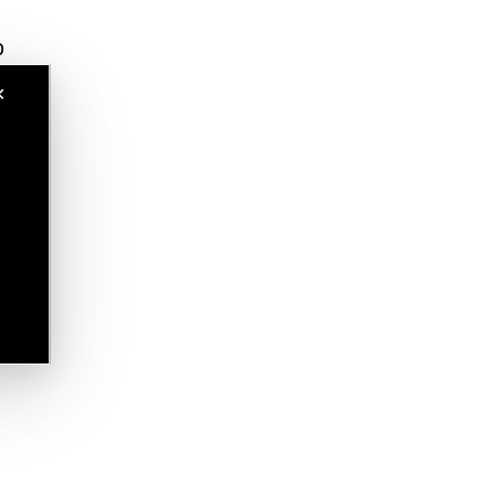
o
✕
.