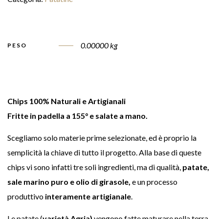
0.00000 kg
PESO
Chips 100% Naturali e Artigianali
Fritte in padella a 155° e salate a mano.
Scegliamo solo materie prime selezionate, ed è proprio la
semplicità la chiave di tutto il progetto. Alla base di queste
chips vi sono infatti tre soli ingredienti, ma di qualità,
patate,
sale marino puro e olio di girasole,
e un processo
produttivo
interamente artigianale
.
Le patate (
varietà Agria)
vengono fatte maturare nella terra,