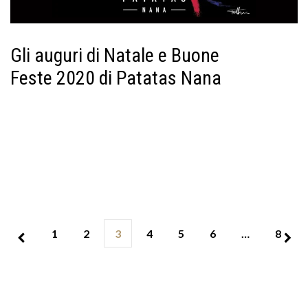
Gli auguri di Natale e Buone
Feste 2020 di Patatas Nana
1
2
3
4
5
6
…
8